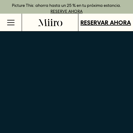
Reserva directamente y disfruta de ventajas con nuestras tarifas
Mejor tarifa garantizada al reservar directamente
Picture This: ahorra hasta un 25 % en tu próxima estancia.
Tarjetas regalo disponibles en todos nuestros destinos.
RESERVE
flexibles.
RESERVE AHORA
MÁS INFORMACIÓN
COMPRAR
AHORA
RESERVAR AHORA